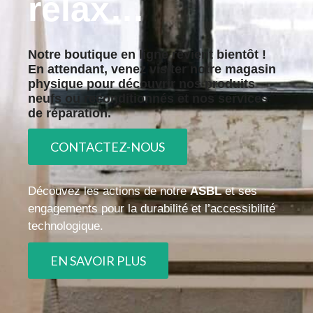
relax…
Notre boutique en ligne revient bientôt !
En attendant, venez visiter notre
magasin
physique
pour découvrir nos produits
neufs ou reconditionnés
et nos services
de réparation.
CONTACTEZ-NOUS
Découvez les actions de notre
ASBL
et ses
engagements pour la durabilité et l’accessibilité
technologique
.
EN SAVOIR PLUS