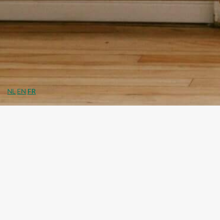
NL
EN
FR
Vous avez une question ?
Veuillez choisir un des sujet suivants :
*
Commande
Produit
Collecte de matériel IT
Autre