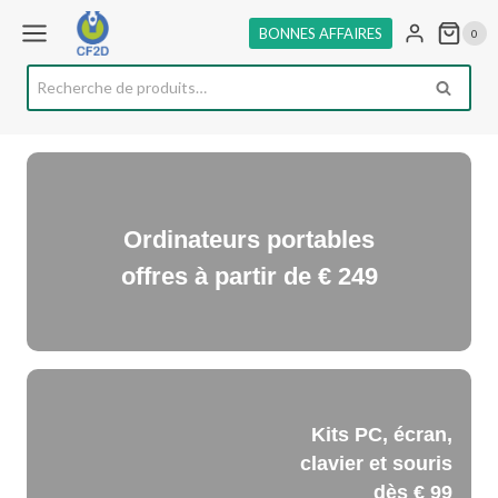
Aller
BONNES AFFAIRES
0
au
contenu
Recherche
RECHE
pour :
Ordinateurs portables
offres à partir de € 249
Kits PC, écran,
clavier et souris
dès € 99