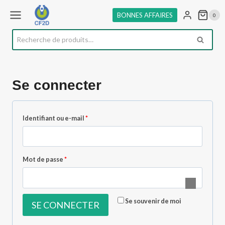
Aller
BONNES AFFAIRES
0
au
contenu
Recherche
RECHE
pour :
Se connecter
O
Identifiant ou e-mail
*
b
l
O
Mot de passe
*
i
b
g
l
a
Se souvenir de moi
SE CONNECTER
i
t
g
o