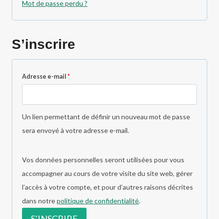
Mot de passe perdu ?
a
i
t
r
o
S’inscrire
e
i
r
O
Adresse e-mail
*
e
b
l
Un lien permettant de définir un nouveau mot de passe
i
sera envoyé à votre adresse e-mail.
g
a
Vos données personnelles seront utilisées pour vous
t
accompagner au cours de votre visite du site web, gérer
o
l’accès à votre compte, et pour d’autres raisons décrites
i
dans notre
politique de confidentialité
.
r
S’INSCRIRE