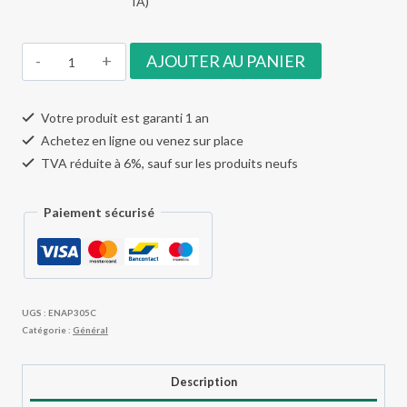
IA)
quantité
AJOUTER AU PANIER
de
Extreme
Votre produit est garanti 1 an
Networks
Achetez en ligne ou venez sur place
AP305C
TVA réduite à 6%, sauf sur les produits neufs
Paiement sécurisé
UGS :
ENAP305C
Catégorie :
Général
Description