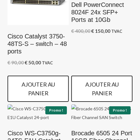
Dell PowerConnect
8024F 24x SFP+
Ports at 10Gb
Le
Le
€
400,00
€
150,00
TVAC
Cisco Catalyst 3750-
prix
prix
48TS-S – switch – 48
initial
actuel
ports
était :
est :
Le
Le
€
90,00
€
50,00
TVAC
€ 400,00.
€ 150,00.
prix
prix
initial
actuel
AJOUTER AU
AJOUTER AU
était :
est :
PANIER
PANIER
€ 90,00.
€ 50,00.
Promo !
Promo !
Cisco WS-C3750g-
Brocade 6505 24 Port