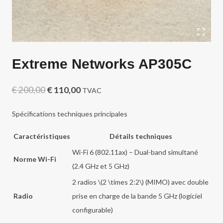
Extreme Networks AP305C
Le
Le
€
200,00
€
110,00
TVAC
prix
prix
Spécifications techniques principales
initial
actuel
Caractéristiques
Détails techniques
était :
est :
Wi-Fi 6 (802.11ax) – Dual-band simultané
€ 200,00.
€ 110,00.
Norme Wi-Fi
(2.4 GHz et 5 GHz)
2 radios \(2 \times 2:2\) (MIMO) avec double
Radio
prise en charge de la bande 5 GHz (logiciel
configurable)