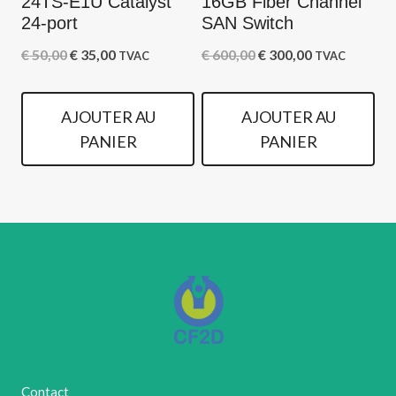
24TS-E1U Catalyst
16GB Fiber Channel
24-port
SAN Switch
Le
Le
Le
Le
€
50,00
€
35,00
€
600,00
€
300,00
TVAC
TVAC
prix
prix
prix
prix
initial
actuel
initial
actuel
AJOUTER AU
AJOUTER AU
était :
est :
était :
est :
PANIER
PANIER
€ 50,00.
€ 35,00.
€ 600,00.
€ 300,00.
Contact