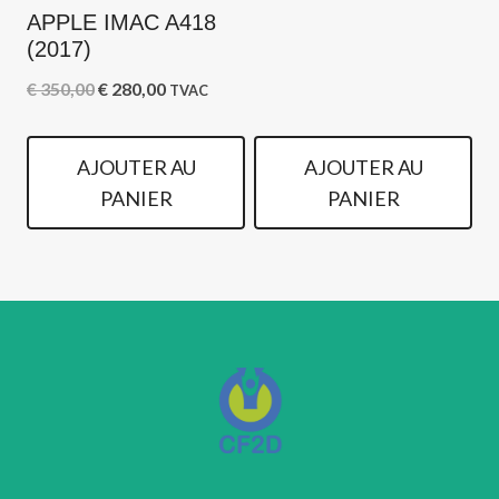
était :
est :
APPLE IMAC A418
(2017)
€ 300,00.
€ 250,00.
Le
Le
€
350,00
€
280,00
TVAC
prix
prix
initial
actuel
AJOUTER AU
AJOUTER AU
était :
est :
PANIER
PANIER
€ 350,00.
€ 280,00.