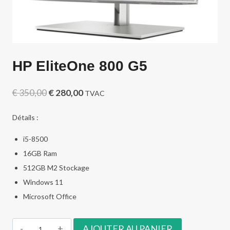
HP EliteOne 800 G5
Le
Le
€
350,00
€
280,00
TVAC
prix
prix
Détails :
initial
actuel
i5-8500
était :
est :
16GB Ram
€ 350,00.
€ 280,00.
512GB M2 Stockage
Windows 11
Microsoft Office
quantité
AJOUTER AU PANIER