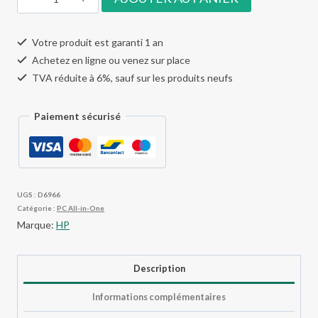
de
HP
Votre produit est garanti 1 an
EliteOne
Achetez en ligne ou venez sur place
800
TVA réduite à 6%, sauf sur les produits neufs
G5
Paiement sécurisé
UGS :
D6966
Catégorie :
PC All-in-One
Marque:
HP
Description
Informations complémentaires