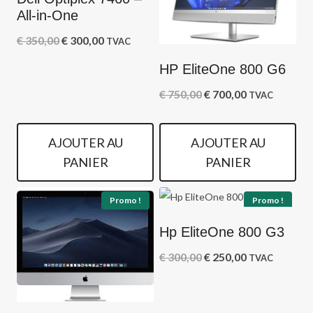
All-in-One
Le
Le
€
350,00
€
300,00
TVAC
prix
prix
HP EliteOne 800 G6
initial
actuel
Le
Le
€
750,00
€
700,00
TVAC
était :
est :
prix
prix
€ 350,00.
€ 300,00.
initial
actuel
AJOUTER AU
AJOUTER AU
était :
est :
PANIER
PANIER
€ 750,00.
€ 700,00.
Promo !
Promo !
Hp EliteOne 800 G3
Le
Le
€
300,00
€
250,00
TVAC
prix
prix
initial
actuel