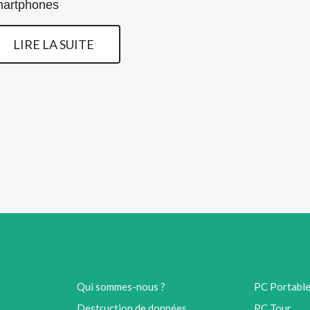
martphones
LIRE LA SUITE
Qui sommes-nous ?
PC Portabl
Destruction de données
PC Tour