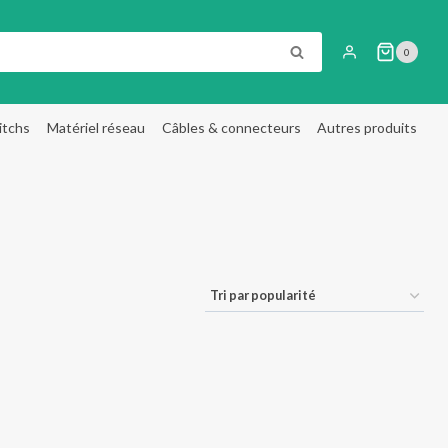
RECHERCHE
0
itchs
Matériel réseau
Câbles & connecteurs
Autres produits