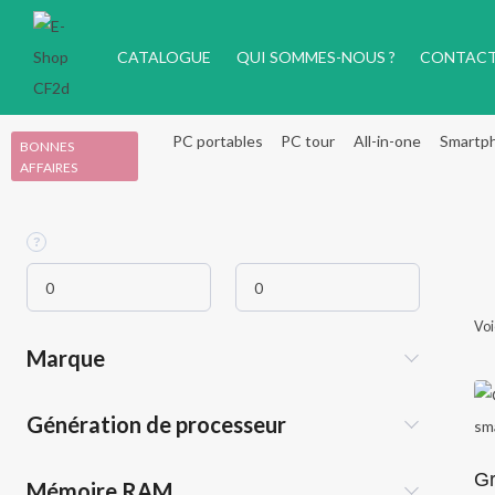
Aller
au
CATALOGUE
QUI SOMMES-NOUS ?
CONTAC
contenu
PC portables
PC tour
All-in-one
Smartp
BONNES
AFFAIRES
Voi
Marque
Génération de processeur
Gr
Mémoire RAM