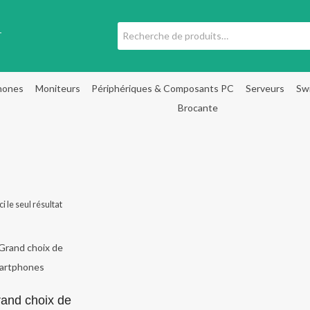
Recherche
T
pour :
hones
Moniteurs
Périphériques & Composants PC
Serveurs
Sw
Brocante
ci le seul résultat
and choix de