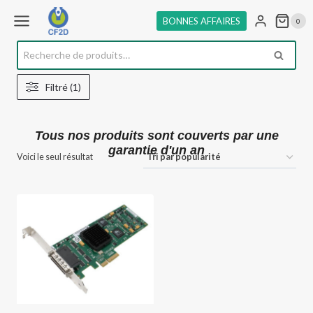
Aller
BONNES AFFAIRES
0
au
contenu
Recherche
RECHE
pour :
Filtré (1)
Tous nos produits sont couverts par une
garantie d'un an
Voici le seul résultat