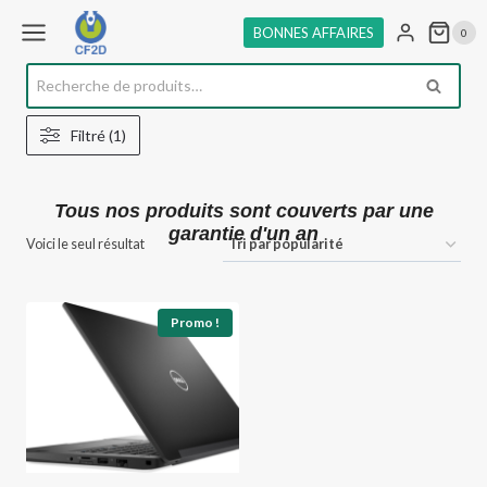
Aller
BONNES AFFAIRES
0
au
contenu
Recherche
RECHE
pour :
Filtré (1)
Tous nos produits sont couverts par une
garantie d'un an
Voici le seul résultat
Promo !