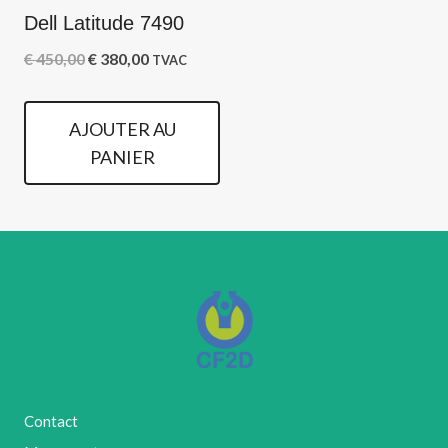
Dell Latitude 7490
Le
Le
€
450,00
€
380,00
TVAC
prix
prix
initial
actuel
AJOUTER AU
était :
est :
PANIER
€ 450,00.
€ 380,00.
Contact