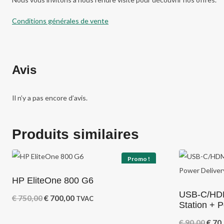
Conditions générales de vente
Avis
Il n’y a pas encore d’avis.
Produits similaires
Promo !
HP EliteOne 800 G6
USB-C/HDM
Le
Le
€
750,00
€
700,00
TVAC
Station + 
prix
prix
Le
€
90,00
€
70,