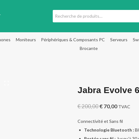
Recherche
T
pour :
hones
Moniteurs
Périphériques & Composants PC
Serveurs
Sw
Brocante
Jabra Evolve 
Le
Le
€
200,00
€
70,00
TVAC
prix
prix
Connectivité et Sans fil
initial
actuel
Technologie Bluetooth :
Bl
était :
est :
Portée sans fil :
Jusqu’à 30 