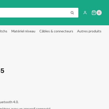
RECHERCHE
0
itchs
Matériel réseau
Câbles & connecteurs
Autres produits
65
uetooth 4.0.
mètres avec un appareil connecté.