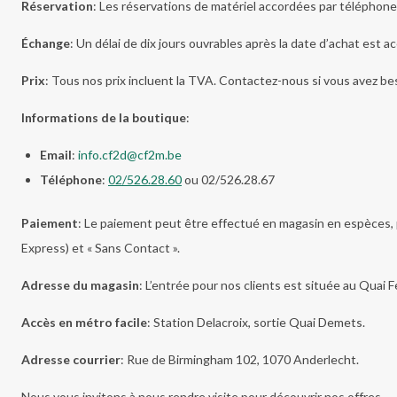
Réservation
: Les réservations de matériel accordées par téléphon
Échange
: Un délai de dix jours ouvrables après la date d’achat est a
Prix
: Tous nos prix incluent la TVA. Contactez-nous si vous avez be
Informations de la boutique
:
Email
:
info.cf2d@cf2m.be
Téléphone
:
02/526.28.60
ou 02/526.28.67
Paiement
: Le paiement peut être effectué en magasin en espèces,
Express) et « Sans Contact ».
Adresse du magasin
: L’entrée pour nos clients est située au Qua
Accès en métro facile
: Station Delacroix, sortie Quai Demets.
Adresse courrier
: Rue de Birmingham 102, 1070 Anderlecht.
Nous vous invitons à nous rendre visite pour découvrir nos offres.