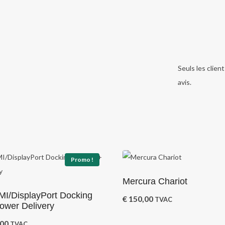
Seuls les clien
avis.
Promo !
Mercura Chariot
I/DisplayPort Docking
€
150,00
TVAC
Power Delivery
Le
00
TVAC