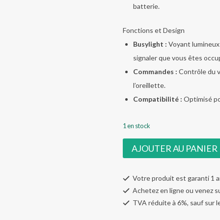
batterie.
Fonctions et Design
Busylight :
Voyant lumineux 
signaler que vous êtes occu
Commandes :
Contrôle du v
l’oreillette.
Compatibilité :
Optimisé po
1 en stock
quantité
AJOUTER AU PANIER
de
Jabra
Votre produit est garanti 1 
Evolve
Achetez en ligne ou venez s
65
TVA réduite à 6%, sauf sur l