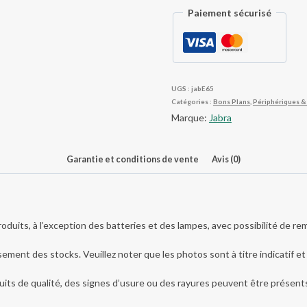
Paiement sécurisé
UGS :
jabE65
Catégories :
Bons Plans
,
Périphériques 
Marque:
Jabra
Garantie et conditions de vente
Avis (0)
roduits, à l’exception des batteries et des lampes, avec possibilité de 
ement des stocks. Veuillez noter que les photos sont à titre indicatif et 
its de qualité, des signes d’usure ou des rayures peuvent être présents e