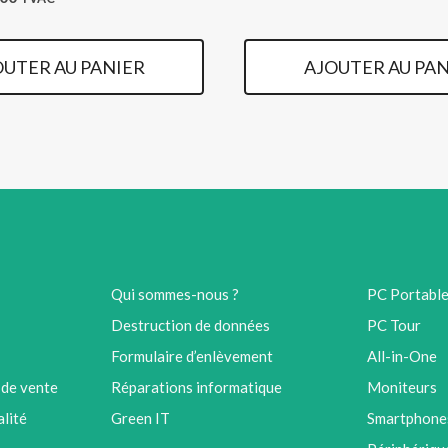
prix
l
actuel
OUTER AU PANIER
AJOUTER AU PAN
 :
est :
00.
€ 70,00.
Qui sommes-nous ?
PC Portabl
Destruction de données
PC Tour
Formulaire d’enlèvement
All-in-One
 de vente
Réparations informatique
Moniteurs
alité
Green IT
Smartphones