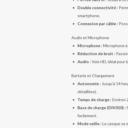
Double connectivité :
Perme
€ 200,00.
€ 70,00.
smartphone.
Connexion par câble :
Possib
Audio et Microphone
Microphone :
Microphone à 
Réduction de bruit :
Passive
Audio :
Voix HD, idéal pour l
Batterie et Chargement
Autonomie :
Jusqu’à 14 heu
détaillées).
Temps de charge :
Environ 
Base de charge (DIV010) :
S
facilement.
Mode veille :
Le casque se m