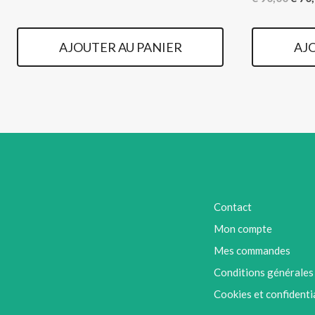
initial
actuel
prix
était :
est :
initia
AJOUTER AU PANIER
AJ
€ 750,00.
€ 700,00.
était
€ 90,
Contact
Mon compte
Mes commandes
Conditions générales
Cookies et confidenti