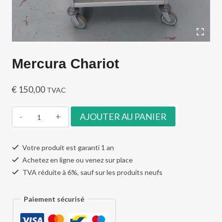
Mercura Chariot
€
150,00
TVAC
quantité
AJOUTER AU PANIER
de
Mercura
Votre produit est garanti 1 an
Chariot
Achetez en ligne ou venez sur place
TVA réduite à 6%, sauf sur les produits neufs
Paiement sécurisé