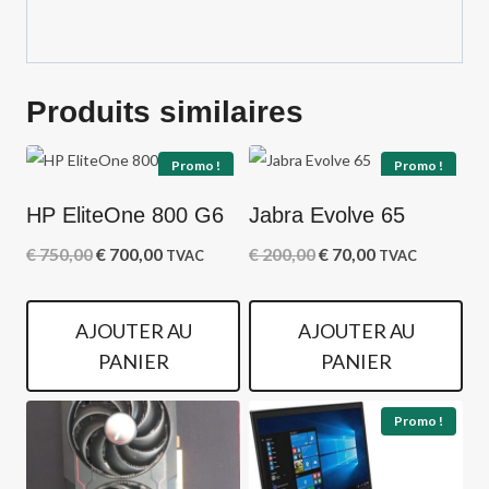
Produits similaires
Promo !
Promo !
HP EliteOne 800 G6
Jabra Evolve 65
Le
Le
Le
Le
€
750,00
€
700,00
€
200,00
€
70,00
TVAC
TVAC
prix
prix
prix
prix
initial
actuel
initial
actuel
AJOUTER AU
AJOUTER AU
était :
est :
était :
est :
PANIER
PANIER
€ 750,00.
€ 700,00.
€ 200,00.
€ 70,00.
Promo !