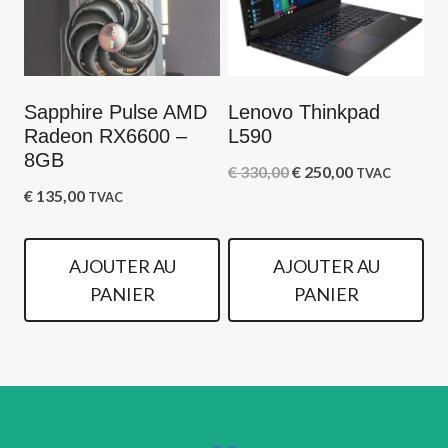
Sapphire Pulse AMD
Lenovo Thinkpad
Radeon RX6600 –
L590
8GB
Le
Le
€
330,00
€
250,00
TVAC
€
135,00
TVAC
prix
prix
initial
actuel
AJOUTER AU
AJOUTER AU
était :
est :
PANIER
PANIER
€ 330,00.
€ 250,00.