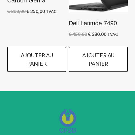
Carbon Gen 3
Le
Le
€
300,00
€
250,00
TVAC
prix
prix
Dell Latitude 7490
initial
actuel
Le
Le
€
450,00
€
380,00
TVAC
était :
est :
prix
prix
€ 300,00.
€ 250,00.
initial
actuel
AJOUTER AU
AJOUTER AU
était :
est :
PANIER
PANIER
€ 450,00.
€ 380,00.