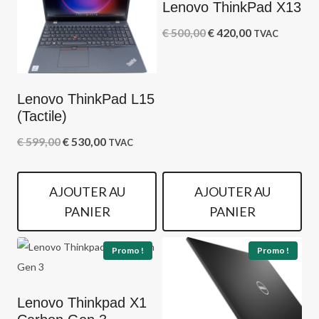
Lenovo ThinkPad X13
Le
Le
€
500,00
€
420,00
TVAC
prix
prix
initial
actuel
Lenovo ThinkPad L15
était :
est :
(Tactile)
€ 500,00.
€ 420,00.
Le
Le
€
599,00
€
530,00
TVAC
prix
prix
initial
actuel
AJOUTER AU
AJOUTER AU
était :
est :
PANIER
PANIER
€ 599,00.
€ 530,00.
Promo !
Promo !
Lenovo Thinkpad X1