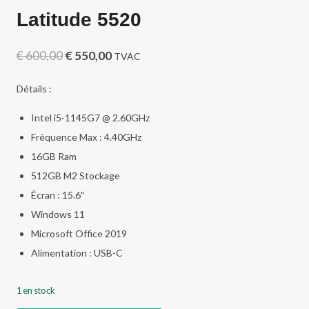
Latitude 5520
Le
Le
€
600,00
€
550,00
TVAC
prix
prix
Détails :
initial
actuel
Intel i5-1145G7 @ 2.60GHz
était :
est :
Fréquence Max : 4.40GHz
€ 600,00.
€ 550,00.
16GB Ram
512GB M2 Stockage
Écran : 15.6″
Windows 11
Microsoft Office 2019
Alimentation : USB-C
1 en stock