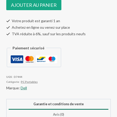
quantité
AJOUTER AU PANIER
de
Latitude
Votre produit est garanti 1 an
5520
Achetez en ligne ou venez sur place
TVA réduite à 6%, sauf sur les produits neufs
Paiement sécurisé
UGS :
D7444
Catégorie :
PC Portables
Marque:
Dell
Garantie et conditions de vente
Avis (0)