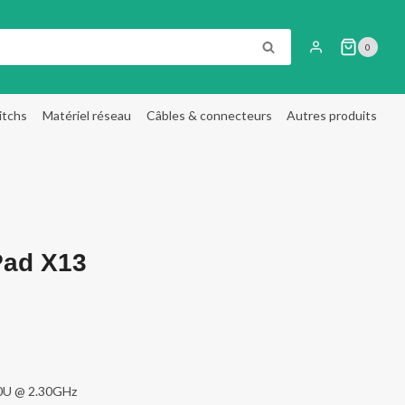
RECHERCHE
0
itchs
Matériel réseau
Câbles & connecteurs
Autres produits
Pad X13
0U @ 2.30GHz