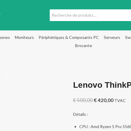
Recherche
T
pour :
hones
Moniteurs
Périphériques & Composants PC
Serveurs
Sw
Brocante
Lenovo Think
Le
Le
€
500,00
€
420,00
TVAC
prix
prix
Détails :
initial
actuel
CPU : Amd Ryzen 5 Pro 556
était :
est :