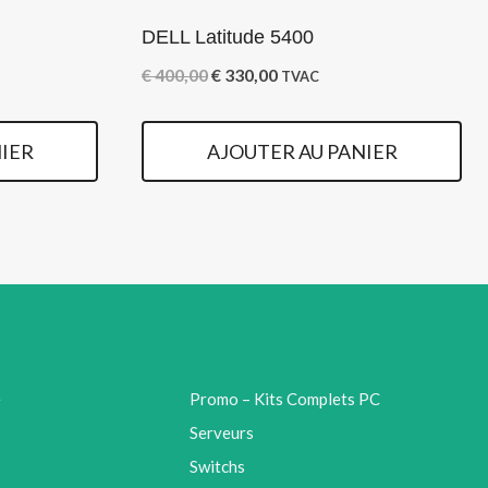
DELL Latitude 5400
Le
Le
€
400,00
€
330,00
TVAC
prix
prix
initial
actuel
IER
AJOUTER AU PANIER
était :
est :
€ 400,00.
€ 330,00.
e
Promo – Kits Complets PC
Serveurs
Switchs