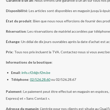
Garantie d’un an
: Nous offrons une garantie d’un an sur tous nos p
Disponibilité
: Les articles sont disponibles en magasin jusqu’à épuis
État du produit
: Bien que nous nous efforcions de fournir des produ
Réservation
: Les réservations de matériel accordées par téléphon
Échange
: Un délai de dix jours ouvrables après la date d’achat est a
Prix
: Tous nos prix incluent la TVA. Contactez-nous si vous avez be
Informations de la boutique
:
Email
:
info.cf2d@cf2m.be
Téléphone
:
02/526.28.60
ou 02/526.28.67
Paiement
: Le paiement peut être effectué en magasin en espèces,
Express) et « Sans Contact ».
Adresse du magasin
: L’entrée pour nos clients est située au Qua