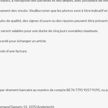
roduits, à l’exception des batteries et des lampes, avec possibilité de 
ement des stocks. Veuillez noter que les photos sont à titre indicatif et 
its de qualité, des signes d’usure ou des rayures peuvent être présents e
e seront valables pour une durée de cinq jours ouvrables maximum.
ccordé pour échanger un article.
soin d’une facture.
 par virement bancaire au numéro de compte BE76 7795 9257 9195, ou p
i Fernand Demets 55, 1070 Anderlecht.