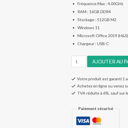
Fréquence Max : 4.00GHz
€ 500,00.
€ 420,0
RAM : 16GB DDR4
Stockage : 512GB M2
Windows 11
Microsoft Office 2019 (H&S
Chargeur : USB-C
quantité
AJOUTER AU P
de
Lenovo
Votre produit est garanti 1 
ThinkPad
Achetez en ligne ou venez s
X13
TVA réduite à 6%, sauf sur l
Paiement sécurisé