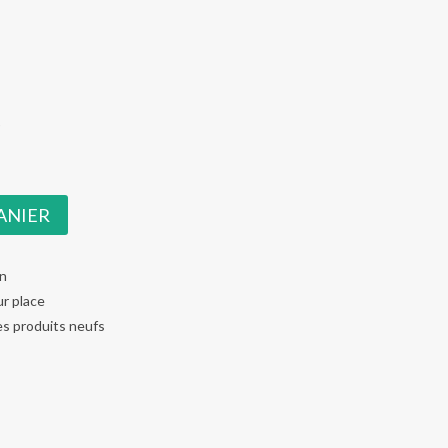
0.
)
ANIER
an
ur place
es produits neufs