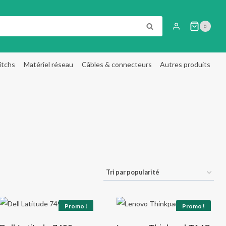
RECHERCHE
0
itchs
Matériel réseau
Câbles & connecteurs
Autres produits
Promo !
Promo !