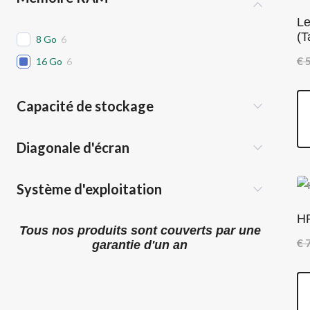
Le
(T
8 Go
6
€
5
16 Go
6
Capacité de stockage
Diagonale d'écran
Système d'exploitation
H
Tous nos produits sont couverts par une
€
7
garantie d'un an