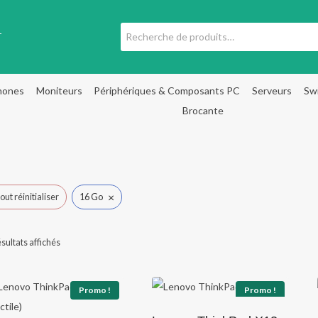
Recherche
T
pour :
hones
Moniteurs
Périphériques & Composants PC
Serveurs
Sw
Brocante
×
out réinitialiser
16 Go
Trié
ésultats affichés
par
popularité
Promo !
Promo !