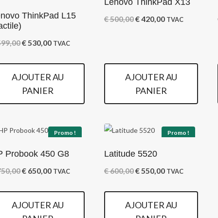
Lenovo ThinkPad X13
novo ThinkPad L15
Le
Le
€
500,00
€
420,00
TVAC
actile)
prix
prix
Le
Le
99,00
€
530,00
TVAC
initial
actuel
prix
prix
était :
est :
initial
actuel
AJOUTER AU
AJOUTER AU
€ 500,00.
€ 420,00.
était :
est :
PANIER
PANIER
€ 599,00.
€ 530,00.
Promo !
Promo !
P Probook 450 G8
Latitude 5520
Le
Le
Le
Le
50,00
€
650,00
€
600,00
€
550,00
TVAC
TVAC
prix
prix
prix
prix
initial
actuel
initial
actuel
AJOUTER AU
AJOUTER AU
était :
est :
était :
est :