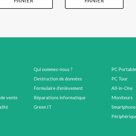
PANIER
PANIER
€ 750,00.
€ 650,00.
€ 600,00.
€ 550,00.
Qui sommes-nous ?
PC Portabl
Destruction de données
PC Tour
Formulaire d’enlèvement
All-in-One
 de vente
Réparations informatique
Moniteurs
alité
Green IT
Smartphones
Périphériqu